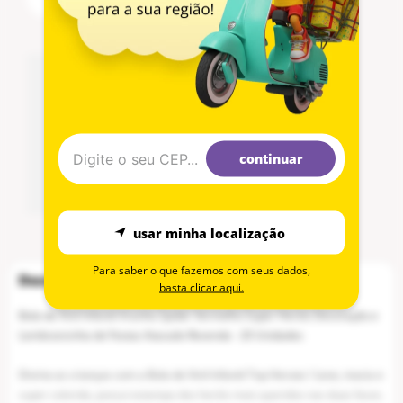
meu CEP
continuar
usar minha localização
Para saber o que fazemos com seus dados,
basta clicar aqui.
Bola de Vinil Infantil Aranha Spider Vermelho Super Heróis Decoração e
Lembrancinha de Festas Atacado Revenda - 20 Unidades
Divirta as crianças com a Bola de Vinil Infantil Top Heroes ! Leve, macia e
super colorida, possui estampa dos heróis mais queridos nas duas faces.