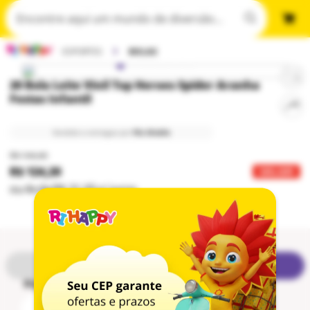
ESPORTES
BOLAS
20 Bola Leite Vinil Top Heroes Spider Aranha
Festas Infantil
Vendido e entregue por
Flix Mobile
R$ 144,46
R$ 124,20
14
% OFF
ou
4
x
de
R$ 31,05
s/ juros
retire grátis
entrega
Digite seu CEP
Não sei