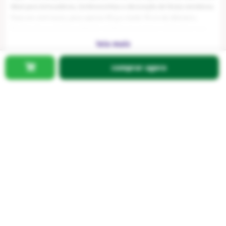
Ideal para brincadeiras, lembrancinhas e decoração de festas temáticas.
Feita em vinil macio, pesa apenas 82 g e mede 18 cm de diâmetro.
Produto de excelente qualidade, perfeito para tornar a diversão e sua
festa ainda mais animadas!
Necessita bomba com bico para encher (não incluso).
comprar agora
Cod
:
1003134618
Vídeo de demonstração no anúncio ou em nossas redes e canais Flix
Mobile / Flix M / flixm.oficial
Especificações:
Fabricante: IMPORTUDO
Referência: TUD0259
Modelo: Bola Vinil Rope Hero
Dimensões: 18cm
Idade Recomendada: A partir de 3 anos
Certificado INMETRO: 018920/2024
A bola é enviada Murcha, precisa encher, bomba não inclusa
Conteúdo da embalagem: