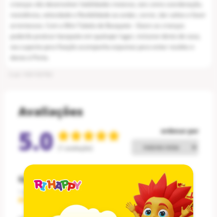
crianças vão desenvolver habilidades motoras, tais como coordenação,
resistência, velocidade e flexibilidade ao andar, correr, dar saltos e fazer
arremessos. Com a Mini Tabela de Basquete - Gears as crianças
poderão praticar basquete em qualuqer lugar, inclusive dento de casa,
seu suporte para fixação acompanha espumas para evitar reuídos e
danos à Porta.
Cod
:
100150782
Avaliações
5.0
ordenar por
1
avaliação
Gabriela P.
1 ano atrás