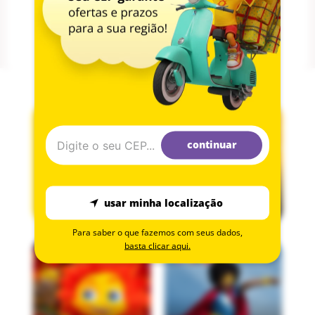
continuar
usar minha localização
Para saber o que fazemos com seus dados,
basta clicar aqui.