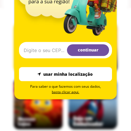
continuar
usar minha localização
Para saber o que fazemos com seus dados,
basta clicar aqui.