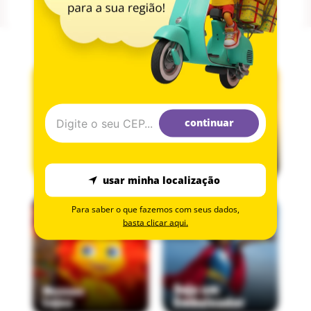
continuar
usar minha localização
Para saber o que fazemos com seus dados,
basta clicar aqui.