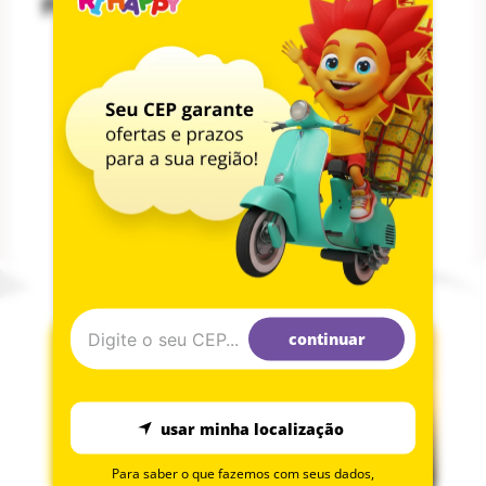
Perguntas & respostas
Este produto ainda não tem perguntas
SEJA O PRIMEIRO A PERGUNTAR
continuar
usar minha localização
Para saber o que fazemos com seus dados,