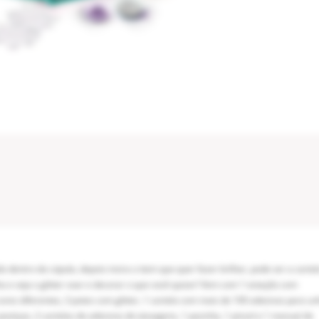
 dentro da cúpula, depois insira o item que quer fazer brilhar, pode ser a cartel
a e veja o glitter voar e decorar o que você quiser! Vem com 1 estação com
ores diferentes, 3 potes com glitter, 1 cartela com mais de 100 adesivos para un
postiças, 2 cartelas de adesivos de tatuagens, 1 pazinha, 1 pincel e 1 manual de