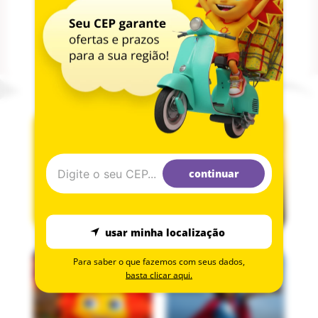
Imagens meramente ilustrativas.
continuar
usar minha localização
Para saber o que fazemos com seus dados,
basta clicar aqui.