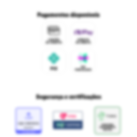
Trabalhe conosco
Fale com o DPO/LGPD
Seja um franqueado
Pagamentos disponíveis
Mapa do site
Política de Trocas e Devoluções Ri Happy
Venda com a gente
Navegue na Rihappy
Termos de uso e navegação
Proteja seus dados
Marcas parceiras
Marketplace - Termos e condições
Divertudo
Compra segura
Aviso sobre cookies
Segurança e certificações
Loja
Confiável