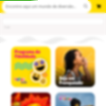
Cod
: