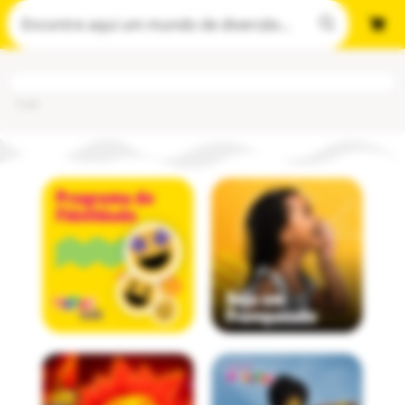
Cod
: