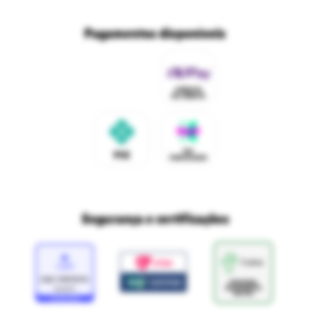
Trabalhe conosco
Fale com o DPO/LGPD
Seja um franqueado
Pagamentos disponíveis
Mapa do site
Política de Trocas e Devoluções Ri Happy
Venda com a gente
Navegue na Rihappy
Termos de uso e navegação
Proteja seus dados
Marcas parceiras
Marketplace - Termos e condições
Divertudo
Compra segura
Aviso sobre cookies
Segurança e certificações
Loja
Confiável