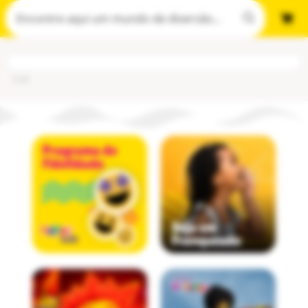
Cod
: