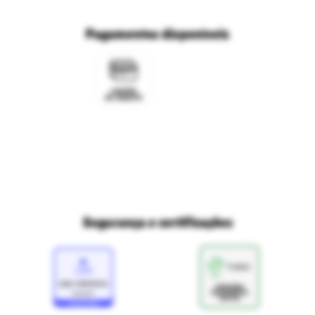
Trabalhe conosco
Fale com o DPO/LGPD
Seja um franqueado
Pagamentos disponíveis
Mapa do site
Política de Trocas e Devoluções Ri Happy
Venda com a gente
Navegue na Rihappy
Termos de uso e navegação
Proteja seus dados
Marcas parceiras
Marketplace - Termos e condições
Divertudo
Compra segura
Aviso sobre cookies
Segurança e certificações
Loja
Confiável