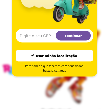
continuar
usar minha localização
Para saber o que fazemos com seus dados,
basta clicar aqui.