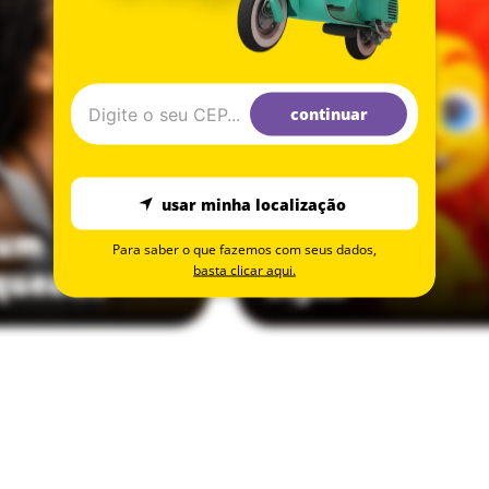
continuar
usar minha localização
Para saber o que fazemos com seus dados,
basta clicar aqui.