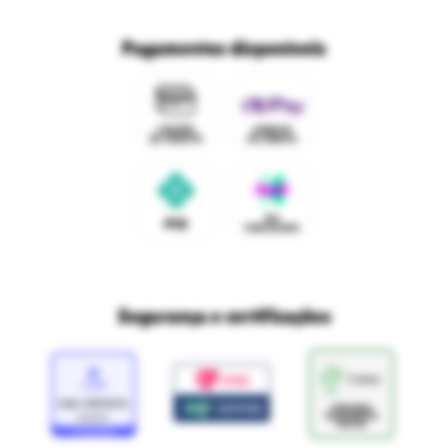
Trabalhe conosco
Fale com o DPO/LGPD
Seja um franqueado
Pagamentos disponíveis
Mapa do site
Política de Trocas e Devoluções Ri Happy
Venda com a gente
Navegue na Rihappy
Termos de uso e navegação
Proteja seus dados
Marcas parceiras
Marketplace - Termos e condições
Divertudo
Compra segura
Aviso sobre cookies
Segurança e certificações
Loja
Confiável