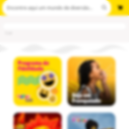
Cod
: