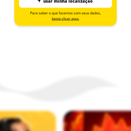
usar minha localização
Para saber o que fazemos com seus dados,
basta clicar aqui.