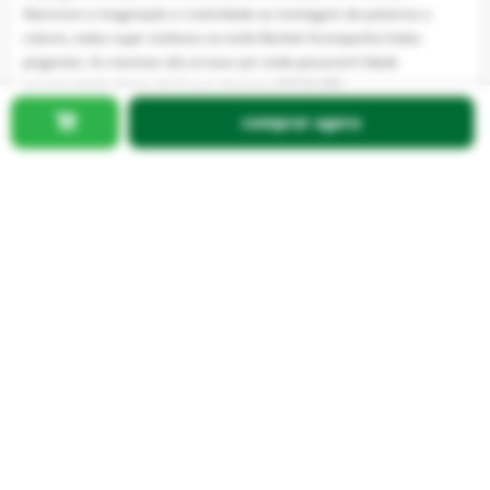
miçangas coloridas e em diferentes formatos, para as meninas
liberaram a imaginação e criatividade na montagem de pulseiras e
colares, todos super estilosos ao estilo Barbie! Acompanha lindos
pingentes. As meninas vão arrasar por onde passarem! Idade
recomendada: Acima de 3 anos. Inmetro: 02115-000.
comprar agora
Cod
:
100269571