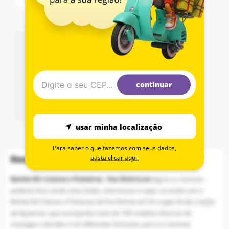
meu CEP
continuar
Não
usar minha localização
existe um frete disponível para o CEP informado.
Para saber o que fazemos com seus dados,
basta clicar aqui.
Barbie Kit Colares e Pulseiras - Fun Divirta-se
Agora as meninas
poderão ficar ainda mais lindas, charmosas e super na moda com o
Barbie Kit Colares e Pulseiras da Fun Divirta-se! Um super kit de criação
de bijuterias, que acompanha mais de 100 modelos diversos de