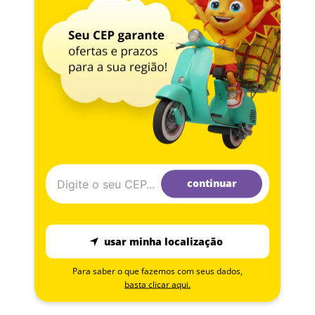
Este produto ainda não tem perguntas
SEJA O PRIMEIRO A PERGUNTAR
continuar
usar minha localização
Para saber o que fazemos com seus dados,
basta clicar aqui.