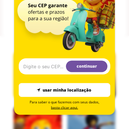
continuar
usar minha localização
Para saber o que fazemos com seus dados,
basta clicar aqui.