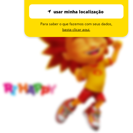
usar minha localização
Para saber o que fazemos com seus dados,
basta clicar aqui.