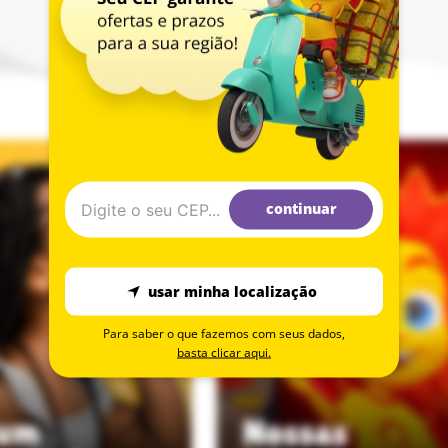
continuar
usar minha localização
Para saber o que fazemos com seus dados,
basta clicar aqui.