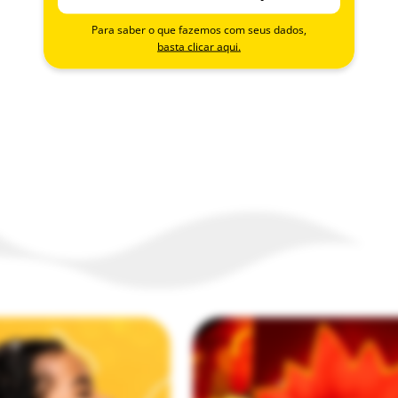
Para saber o que fazemos com seus dados,
basta clicar aqui.