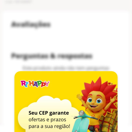
Cod
:
100184097
Avaliações
Perguntas & respostas
Este produto ainda não tem perguntas
SEJA O PRIMEIRO A PERGUNTAR