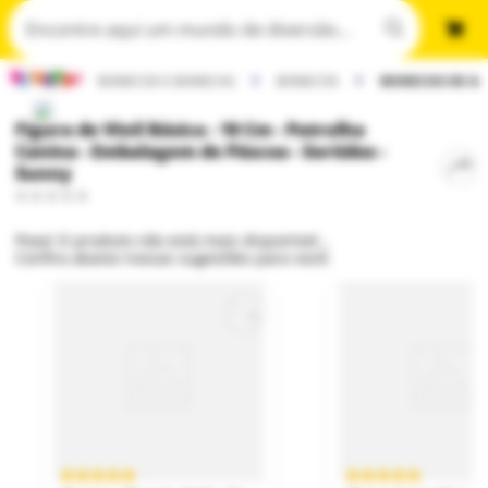
BONECOS E BONECAS
BONECOS
BONECOS DE A
Figura de Vinil Básica - 10 Cm - Patrulha
Canina - Embalagem de Páscoa - Sortidos -
Sunny
Poxa! O produto não está mais disponível...
Confira abaixo nossas sugestões para você: