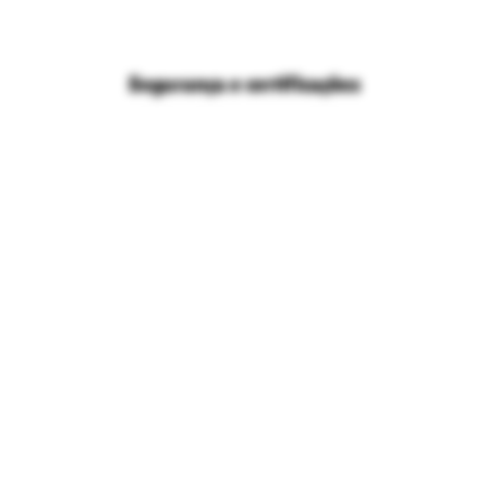
Compra segura
Aviso sobre cookies
Segurança e certificações
Loja
Confiável
Mais informações
Aviso Importante: Todos os preços e condições deste site são válidos
apenas para compras no site e não se aplicam para nossas lojas físicas. Os
brinquedos divulgados em nosso site possuem certificação dos Órgãos
Autorizados - OCP´S (Organismos de Certificação de Produtos). Ri Happy é
uma empresa do Grupo Ri Happy S/A, com escritório administrativo na Av.
Engenheiro Luís Carlos Berrini, 105 - Cidade Monções, – São Paulo/SP,
inscrita no CNPJ 58.731.662/0001-11 -
atendimento@rihappy.com.br