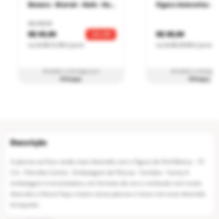
Boneco - Marvel - Hulk - Hasbro
R$ 109,99
R$ 95,99
R$ 89,99
13
% OFF
ou
3
x
R$ 31,99
s/ juros
ou
3
x
R$ 29,99
s/ juros
Vendido e entregue por
Vendido e entregue
RiHappy
RiHappy
A páscoa vai ficar ainda mais divertida com a Figura de Vinil Básica - 10
Cm - Patrulha Canina - Embalagem de Páscoa - Sortidos - Sunny A
embalagem é encantadora, em formato de ovo e recheado com muita
diversão e fofura! Seja criativo nessa páscoa e inove com esse divertido
brinquedo.