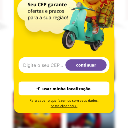
continuar
usar minha localização
Para saber o que fazemos com seus dados,
basta clicar aqui.