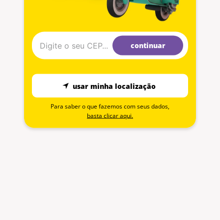
continuar
usar minha localização
Para saber o que fazemos com seus dados,
basta clicar aqui.