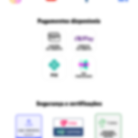
Políticas de privacidade
Ri Happy para empresas
Trabalhe conosco
Fale com o DPO/LGPD
Seja um franqueado
Pagamentos disponíveis
Mapa do site
Política de Trocas e Devoluções Ri Happy
Venda com a gente
Navegue na Rihappy
Termos de uso e navegação
Proteja seus dados
Marcas parceiras
Marketplace - Termos e condições
Divertudo
Compra segura
Aviso sobre cookies
Segurança e certificações
Loja
Confiável