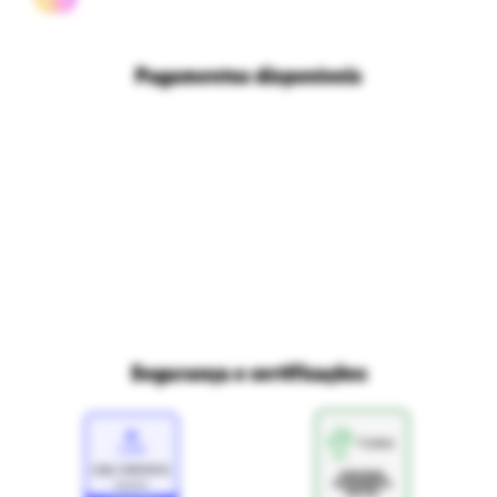
Políticas de privacidade
Ri Happy para empresas
Trabalhe conosco
Fale com o DPO/LGPD
Seja um franqueado
Pagamentos disponíveis
Mapa do site
Política de Trocas e Devoluções Ri Happy
Venda com a gente
Navegue na Rihappy
Termos de uso e navegação
Proteja seus dados
Marcas parceiras
Marketplace - Termos e condições
Divertudo
Compra segura
Aviso sobre cookies
Segurança e certificações
Loja
Confiável