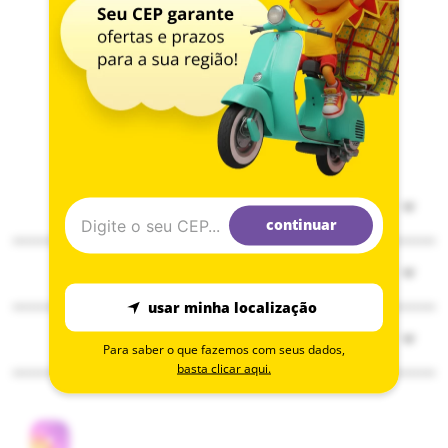
Institucional
continuar
Sobre a Ri Happy
Serviços
Solzinho
Compre pelo delivery
usar minha localização
ESG
Atendimento
Seja Embaixador
Para saber o que fazemos com seus dados,
Assessoria de imprensa
basta clicar aqui.
Central de atendimento
Consulta happy vale
Blog modo brincar
Políticas de frete
Campanhas promocionais
Nossas lojas