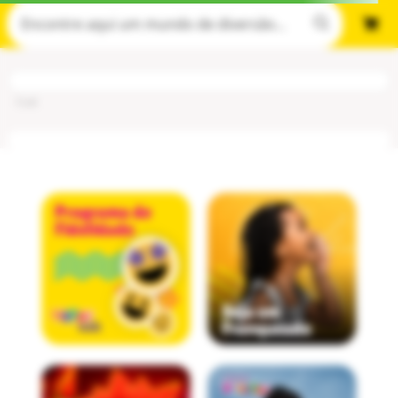
Cod
: