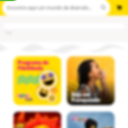
Cod
: