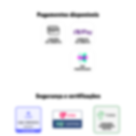
Trabalhe conosco
Fale com o DPO/LGPD
Seja um franqueado
Pagamentos disponíveis
Mapa do site
Política de Trocas e Devoluções Ri Happy
Venda com a gente
Navegue na Rihappy
Termos de uso e navegação
Proteja seus dados
Marcas parceiras
Marketplace - Termos e condições
Divertudo
Compra segura
Aviso sobre cookies
Segurança e certificações
Loja
Confiável