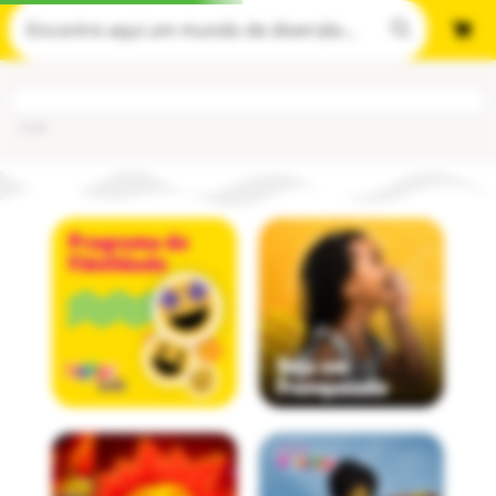
Cod
: