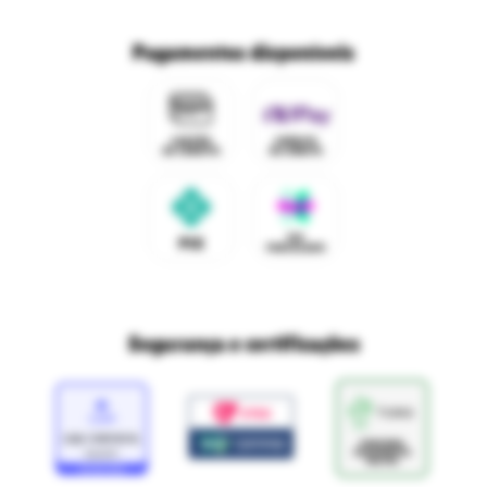
Trabalhe conosco
Fale com o DPO/LGPD
Seja um franqueado
Pagamentos disponíveis
Mapa do site
Política de Trocas e Devoluções Ri Happy
Venda com a gente
Navegue na Rihappy
Termos de uso e navegação
Proteja seus dados
Marcas parceiras
Marketplace - Termos e condições
Divertudo
Compra segura
Aviso sobre cookies
Segurança e certificações
Loja
Confiável