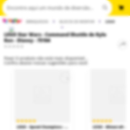
BRINQUEDOS
BLOCOS DE MONTAR
LEGO
LEGO Star Wars - Command Shuttle de Kylo
Ren - Disney - 75104
Poxa! O produto não está mais disponível...
Confira abaixo nossas sugestões para você:
LEGO - Speed Champions - Carro de Corrida Ferrari SF-24 F1 - 77242