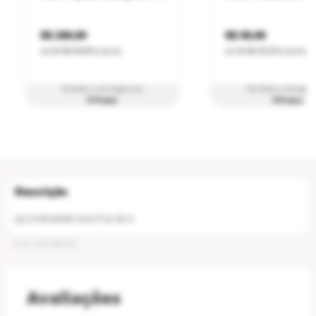
R$ 299,99
R$ 99,99
ou
6
x
R$ 49,99
s/ juros
ou
3
x
R$ 33,33
s/ juros
Vendido e entregue por
Vendido e entregue
RiHappy
RiHappy
[A] STAR WARS SHUTTLE DE K
Cod
:
100108732
Avaliações