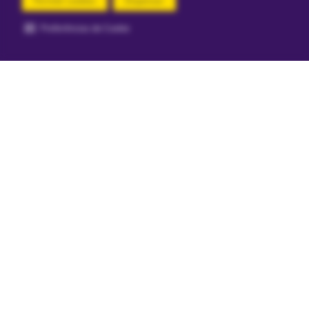
Permitir cookies
Dispensar
Segurança e certificações
Preferências de Cookie
Loja
Confiável
Mais informações
Aviso Importante: Todos os preços e condições deste site são válidos
apenas para compras no site e não se aplicam para nossas lojas físicas. Os
brinquedos divulgados em nosso site possuem certificação dos Órgãos
Autorizados - OCP´S (Organismos de Certificação de Produtos). Ri Happy é
uma empresa do Grupo Ri Happy S/A, com escritório administrativo na Av.
Engenheiro Luís Carlos Berrini, 105 - Cidade Monções, – São Paulo/SP,
inscrita no CNPJ 58.731.662/0001-11 -
atendimento@rihappy.com.br