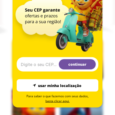
continuar
usar minha localização
Para saber o que fazemos com seus dados,
basta clicar aqui.