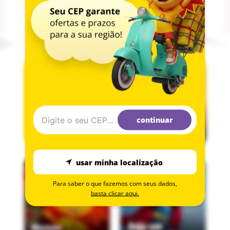
continuar
usar minha localização
Para saber o que fazemos com seus dados,
basta clicar aqui.