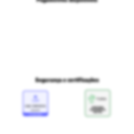
Políticas de privacidade
Ri Happy para empresas
Trabalhe conosco
Fale com o DPO/LGPD
Seja um franqueado
Mapa do site
Política de Trocas e Devoluções Ri Happy
Venda com a gente
Navegue na Rihappy
Termos de uso e navegação
Proteja seus dados
Marcas parceiras
Marketplace - Termos e condições
Divertudo
Compra segura
Aviso sobre cookies
Segurança e certificações
Loja
Confiável