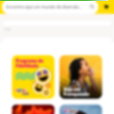
Cod
: