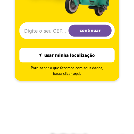
continuar
usar minha localização
Para saber o que fazemos com seus dados,
basta clicar aqui.