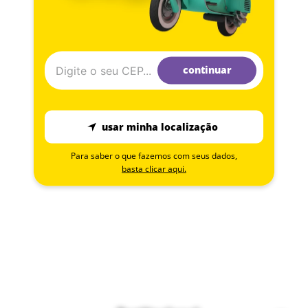
continuar
usar minha localização
Para saber o que fazemos com seus dados,
basta clicar aqui.