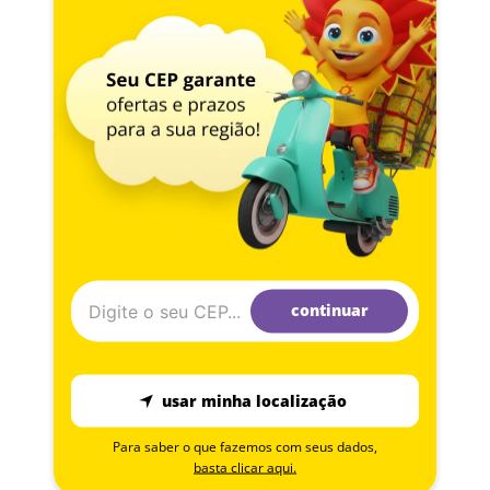
Este produto ainda não tem perguntas
SEJA O PRIMEIRO A PERGUNTAR
continuar
usar minha localização
Para saber o que fazemos com seus dados,
basta clicar aqui.