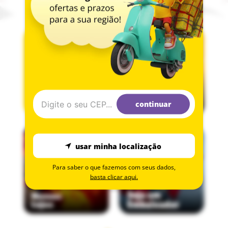
continuar
usar minha localização
Para saber o que fazemos com seus dados,
basta clicar aqui.