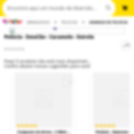
BRINQUEDOS
PELÚCIAS
ANIMAIS DE PELÚCIA
Pelúcia - EmoCão - Caramelo - Estrela
Poxa! O produto não está mais disponível...
Confira abaixo nossas sugestões para você:
Conjunto de Artes - 2 Mini Pelucia - Surpresa - Para Pintar - Airbrush - Fun