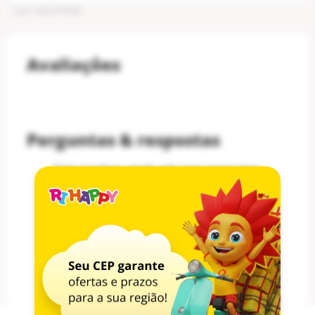
Cod
:
1002376994
Avaliações
Perguntas & respostas
Este produto ainda não tem perguntas
SEJA O PRIMEIRO A PERGUNTAR