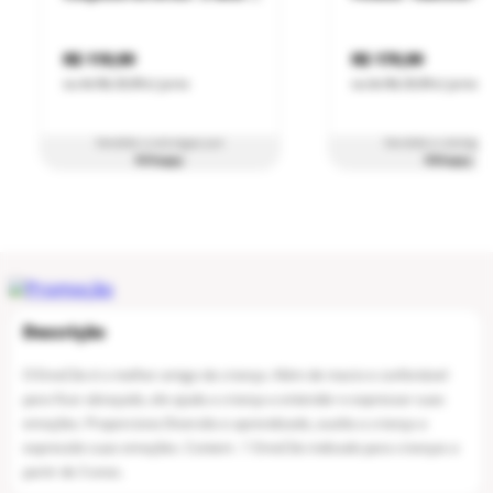
R$ 119,99
R$ 179,99
ou
4
x
R$ 29,99
s/ juros
ou
6
x
R$ 29,99
s/ juros
Vendido e entregue por
Vendido e entregue
RiHappy
RiHappy
O EmoCão é o melhor amigo da criança. Além de macio e confortável
para ficar abraçado, ele ajuda a criança a entender e expressar suas
emoções. Proporciona Diversão e aprendizado, auxilia a criança a
expressão suas emoções. Contem : 1 EmoCão indicado para crianças a
partir de 3 anos.