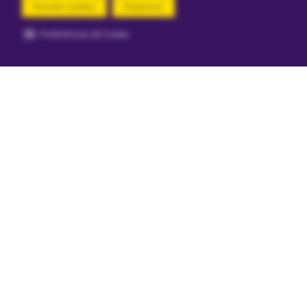
Permitir cookies
Dispensar
Compra segura
Preferências de Cookie
Aviso sobre cookies
Segurança e certificações
Loja
Confiável
Mais informações
Aviso Importante: Todos os preços e condições deste site são válidos
apenas para compras no site e não se aplicam para nossas lojas físicas. Os
brinquedos divulgados em nosso site possuem certificação dos Órgãos
Autorizados - OCP´S (Organismos de Certificação de Produtos). Ri Happy é
uma empresa do Grupo Ri Happy S/A, com escritório administrativo na Av.
Engenheiro Luís Carlos Berrini, 105 - Cidade Monções, – São Paulo/SP,
inscrita no CNPJ 58.731.662/0001-11 -
atendimento@rihappy.com.br