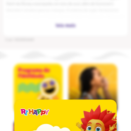
contaminação por bactérias e germes. Com os queridos personagens
Stitch da Disney estampados em tons de azul, além de funcional é
divertido e atrativo para as crianças. O sistema de super fechamento
garante fixação mais resistente que os modelos tradicionais, oferecendo
maior durabilidade e segurança. Perfeito para uso diário, proporciona
tranquilidade aos pais e mantém a chupeta sempre ao alcance do bebê
de forma higiênica.
Cod
:
1003093449
Principais Benefícios
Sistema de super fechamento - Fixação mais segura e durável que
modelos tradicionais
Evita perdas e quedas - Mantém chupeta sempre fixada na roupa,
evitando contaminação
Segurança garantida - Presilha firme que não solta facilmente, mas
suave para a roupa
Higiene protegida - Impede contato da chupeta com superfícies
contaminadas
Design Stitch Disney - Estampa atrativa e colorida do personagem
favorito em tons de azul que desperta interesse do bebê