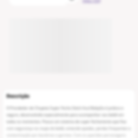
meu CEP
Não
existe um frete disponível para o CEP informado.
O Prendedor de Chupeta Super Fecho Stitch Azul BabyGo é prático e
seguro, desenvolvido especialmente para acompanhar seu bebê em
todos os momentos. Possui um sistema de super fechamento que fixa
com segurança na roupa do bebê, evitando quedas, perdas frequentes e