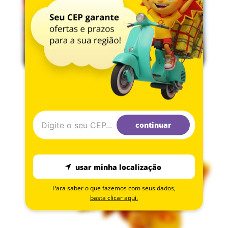
Especificações Técnicas
Tamanho: PP (para bebês pequenos)Dimensões: 6cm (altura) x 5cm
(largura) x 2cm (comprimento)Peso: 26 gramasMaterial: Polipropileno
resistenteSistema de fixação: Super fechamento (mais seguro que
modelos tradicionais)Personagem: Stitch DisneyCor: AzulFaixa etária:
Adequado para todos os tamanhos de chupetaCaracterísticas: Prático,
seguro, resistenteCertificações: INMETRO, materiais atóxicosCuidados:
Lavável com produtos neutros
Perguntas Frequentes
continuar
P: O super fechamento é seguro para bebês?R: Sim, o sistema foi
desenvolvido especificamente para uso infantil, oferecendo segurança
total.
usar minha localização
P: É compatível com qualquer marca de chupeta?R: Sim, o prendedor é
universal e funciona com a maioria das marcas e modelos de chupeta.
Para saber o que fazemos com seus dados,
P: A trava pode danificar a roupa do bebê?R: Não, foi desenvolvida para
basta clicar aqui.
fixar com firmeza sem causar danos ou furos no tecido.
P: A estampa do Stitch desbota?R: Não, por ser produto BabyGo oficial
com licenciamento Disney, utiliza tinta de alta qualidade resistente a