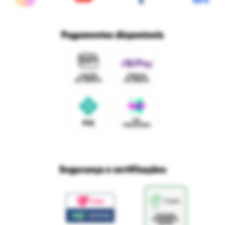
Nossas lojas
Políticas de privacidade
Ri Happy para empresas
Trabalhe conosco
Fale com o DPO/LGPD
Seja um franqueado
Pagamentos disponíveis
Mapa do site
Política de Trocas e Devoluções Ri Happy
Venda com a gente
Navegue na Rihappy
Termos de uso e navegação
Proteja seus dados
Marcas parceiras
Marketplace - Termos e condições
Divertudo
Compra segura
Aviso sobre cookies
Segurança e certificações
Loja
Confiável