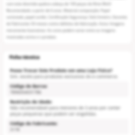
com este divertido quebra-cabeça de 100 peças do filme Wish!
Recomendado: a partir de 6 anos. Material composição: Papel
cartonado, papel cartão. Certificação Segurança: Selo Inmetro. Garantia
do Fabricante: 03 meses contra defeitos de fabricação. Aviso: Imagens
meramente ilustrativas. As cores podem variar entre as imagens
mostradas acima e o produto.
Posso Trocar Este Produto em uma Loja Física?
Sim, exceto para produtos exclusivos do e-commerce.
Código de Barras
7896054031786
Restrição de Idade:
Não recomendável para menores de 3 anos por conter
peças pequenas que podem ser engolidas.
Código do Fabricante:
3178