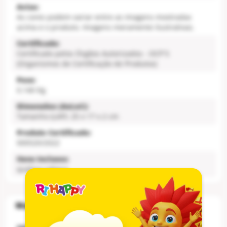
Aviso:
As cores podem variar entre as imagens mostradas
acima e o produto. Imagens meramente ilustrativas.
Certificado:
Certificado pelos Órgãos Autorizados - OCP´S
(Organismos de Certificação de Produtos)
Peso:
0.140 Kg
Dimensões (AxLxC):
Tamanho (LAP): 25 x 17 x 2 cm
Produto Certificado:
000520/2022
Itens Inclusos:
quebra-cabeça