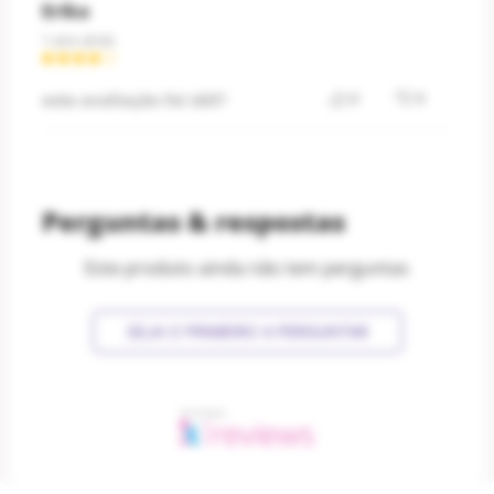
Erika
1 ano atrás
esta avaliação foi útil?
0
0
Perguntas & respostas
Este produto ainda não tem perguntas
SEJA O PRIMEIRO A PERGUNTAR