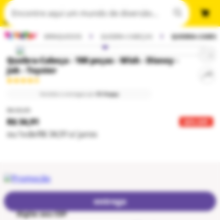
BRINQUEDOS
QUEBRA-CABEÇAS
QUEBRA-CABEÇA
Quebra-Cabeça - 100 peças - Wish - Disney -
Jak - Toyster
Vendido e entregue por
Ri Happy
R$ 59,99
R$ 34,91
42
% OFF
ou
1
x
de
R$ 34,91
s/ juros
entrega
Digite seu CEP