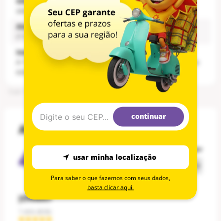
SAC:
atendimento@toyster.com.br
Atendimento:
(11) 3604-5544
Institucional:
A Toyster trabalha com brinquedos desenvolvidos para
estimular as crianças a aprender brincando!
Cod
:
1002768935
continuar
Avaliações
4.5
ordenar por
usar minha localização
4
avaliações
Para saber o que fazemos com seus dados,
basta clicar aqui.
JOHNNY
1 ano atrás