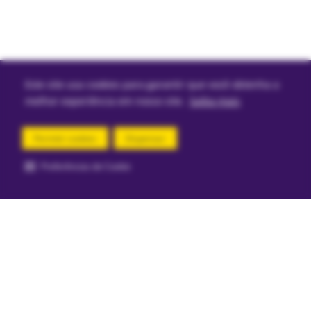
Este site usa cookies para garantir que você obtenha a
melhor experiência em nosso site.
Saiba mais
Permitir cookies
Dispensar
Preferências de Cookie
comprar agora