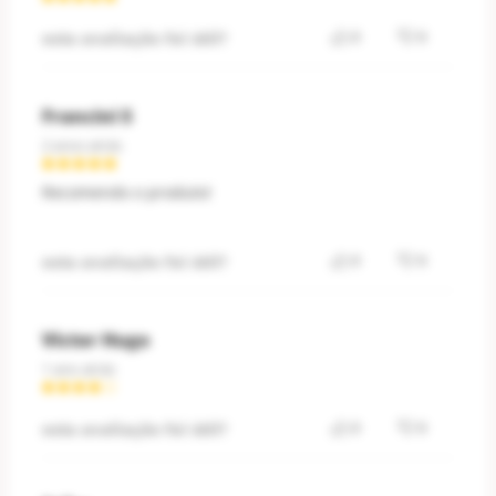
esta avaliação foi útil?
0
0
Francini S
2 anos atrás
Recomendo o produto!
esta avaliação foi útil?
0
0
Victor Hugo
1 ano atrás
esta avaliação foi útil?
0
0