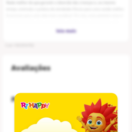
Nada melhor do que garantir a diversão das crianças e, ao mesmo
tempo, estimular a prática de atividades físicas para uma saúde melhor.
Essenciais para uma vida mais saudável. Por isso, este patinete Lotus é
uma ótima opção para quem deseja conciliar esses dois fatores com
muita segurança!
Cod
:
1002954782
Características:
Avaliações
- Cor: Preto
- Linha: Battle Heros
- Peso Máximo Suportado: 50kg
- Rodas: Poliuretano
- Dimensões Aproximadas (LxAxP): 75 x 29 x 60cm
Perguntas & respostas
- Material: Ferro
- Altura máxima do guidão: 75cm
Este produto ainda não tem perguntas
- Altura mínima do guidão: 70cm
- Comprimento da plataforma: 35cm (Útil 28cm)
- Recomendado para crianças de altura até 130cm
SEJA O PRIMEIRO A PERGUNTAR