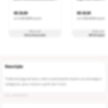
R$ 29,89
R$ 39,99
ou
1
x
R$ 29,89
s/ juros
ou
1
x
R$ 39,99
s/ juros
Oferta por
Oferta por
Reino Encantado
MP Brinquedos
Tradicional jogo de dama, onde os participantes testam sua estrategia e
inteligencia. para criancas a partir dos 5 anos.
Cod
:
1002358176