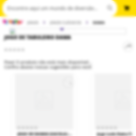
JOGOS
JOGOS CLÁSSICOS
DAMA
JOGO DE TABULEIRO DAMA
Poxa! O produto não está mais disponível...
Confira abaixo nossas sugestões para você:
JOGO DE DAMAS (SACOLA) - JUNGES