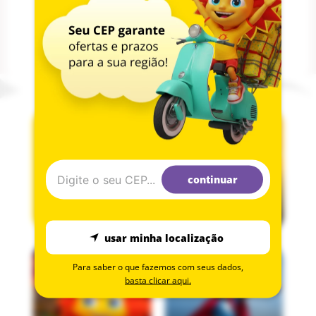
continuar
usar minha localização
Para saber o que fazemos com seus dados,
basta clicar aqui.