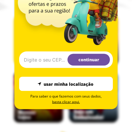
continuar
usar minha localização
Para saber o que fazemos com seus dados,
basta clicar aqui.