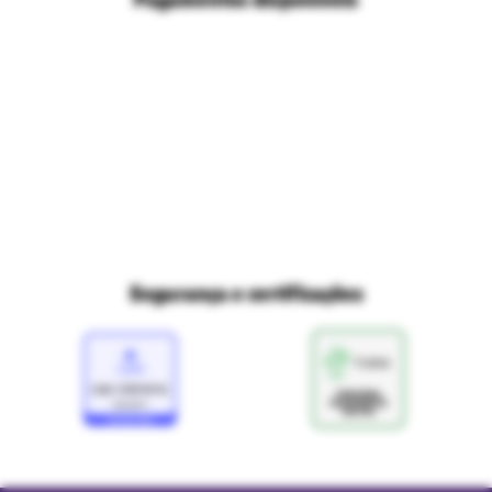
Políticas de privacidade
Ri Happy para empresas
Trabalhe conosco
Fale com o DPO/LGPD
Seja um franqueado
Mapa do site
Política de Trocas e Devoluções Ri Happy
Venda com a gente
Navegue na Rihappy
Termos de uso e navegação
Proteja seus dados
Marcas parceiras
Marketplace - Termos e condições
Divertudo
Compra segura
Aviso sobre cookies
Segurança e certificações
Loja
Confiável