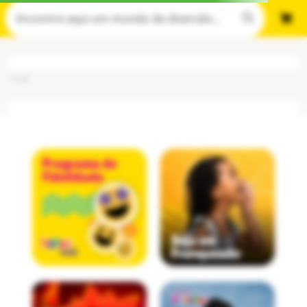
Cod
: