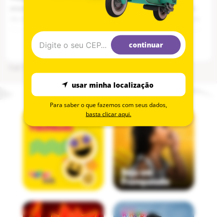
pequenos. Simétrica, a Ultra Air respeita o formato natural do palato,
dos dentes e das gengivas do seu bebê. Foi concebida com um escudo
leve, de extremidades arredondadas, com orifícios de ar extra grandes
que deixam a pele respirar, garantindo uma pela mais seca, macia e o
continuar
máximo conforto para o seu bebê. Tudo na chupeta Ultra Air foi
concebido para uma sensação de leveza e conforto, incluindo seu bico
Cod
:
100182838
macio. Seu estojo de viagem funciona também como esterilizador,
bastando apenas adicionar água e colocá-lo no microondas, deixando
usar minha localização
assim a chupeta limpa para a próxima utilização.
Para saber o que fazemos com seus dados,
basta clicar aqui.