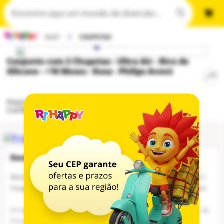
BABY
CHUPETAS
Conjunto com 2 Chupetas - Ultra Air - Bico de
Silicone - +18 Meses - Rosa - Philips Avent
Poxa! O produto não está mais disponível...
Confira abaixo nossas sugestões para você:
Máximo conforto para a boca delicada do bebê com o Conjunto com 2
Chupetas - Ultra Air - Bico de Silicone - 18 Meses - Rosa - Philips Avent!
O Conjunto com 2 Chupetas - Ultra Air - Bico de Silicone - 18 Meses - da
Philips Avent, garante um desenvolvimento oral saudável para os