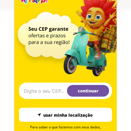
Este produto ainda não tem perguntas
SEJA O PRIMEIRO A PERGUNTAR
continuar
usar minha localização
Para saber o que fazemos com seus dados,