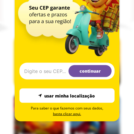
continuar
usar minha localização
Para saber o que fazemos com seus dados,
basta clicar aqui.