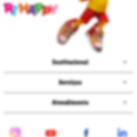
Políticas de privacidade
Ri Happy para empresas
Trabalhe conosco
Fale com o DPO/LGPD
Seja um franqueado
Pagamentos disponíveis
Mapa do site
Política de Trocas e Devoluções Ri Happy
Venda com a gente
Navegue na Rihappy
Termos de uso e navegação
Proteja seus dados
Marcas parceiras
Marketplace - Termos e condições
Divertudo
Compra segura
Aviso sobre cookies
Segurança e certificações
Loja
Confiável