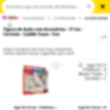
COLECIONÁVEIS
ACTION FIGURE
ACTION FIGURE 
Figura de Ação com Acessórios - 17 Cm -
Fortnite - Cuddle Team - Fun
Poxa! O produto não está mais disponível...
Confira abaixo nossas sugestões para você:
Fortnite é um jogo eletrônico multijogador de sobrevivência online em
campo aberto. Criado originalmente em 2011. Foi lançado em 2017
ganhando sua popularidade no ano de 2018. O game é recheado de
personagens, cenários e itens incríveis! Com isso a Fun traz os novos
Play Set e Action Figures, confeccionado em plástico para colecionar,