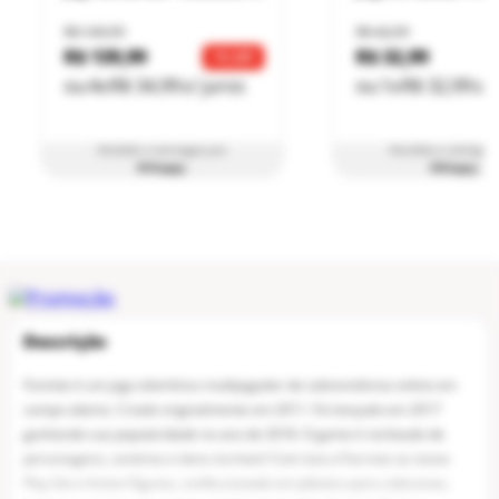
brincar e montar seu próprio cenário de batalha. Fortnite Boneco
Colecionável Cuddle Team Leader - Fun Divirta-se. Não se engane pela
roupa rosa e pelo rostinho de teddy bear, a Cuddle Team Leader veio
para conquistar tudo e todos em Fortnite. Totalmente articulável, esta
Action figure traz 22 movimentos e acessórios como laço, arma e a
característica picareta de Unicórnio, além de um suporte para manter o
Cod
:
100164576
boneco colecionável em pé para exposição. A amada líder da equipe de
carinho está aqui para roubar seu coração e levar sua equipe à vitória.