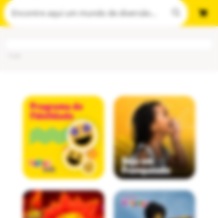
Cod
: