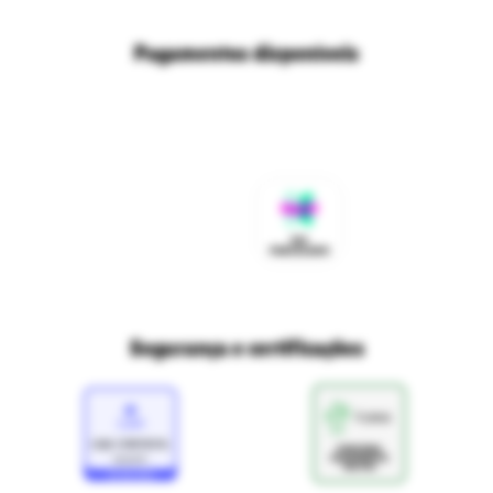
Trabalhe conosco
Fale com o DPO/LGPD
Seja um franqueado
Pagamentos disponíveis
Mapa do site
Política de Trocas e Devoluções Ri Happy
Venda com a gente
Navegue na Rihappy
Termos de uso e navegação
Proteja seus dados
Marcas parceiras
Marketplace - Termos e condições
Divertudo
Compra segura
Aviso sobre cookies
Segurança e certificações
Loja
Confiável