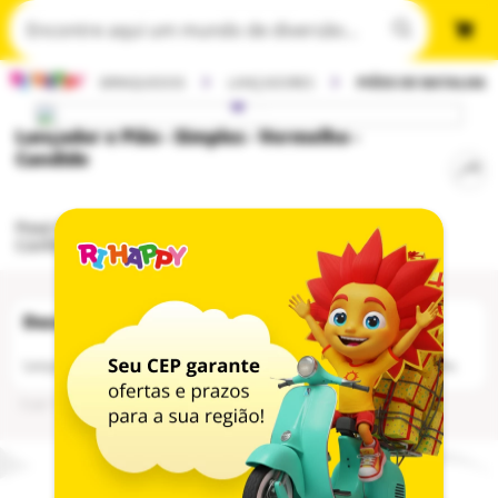
BRINQUEDOS
LANÇADORES
PIÕES DE BATALHA
Lançador e Pião - Simples - Vermelho -
Candide
Poxa! O produto não está mais disponível...
Confira abaixo nossas sugestões para você:
Lançador em formato de pistola para lançamento de piões de batalha.
Cod
:
100235396